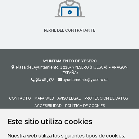
PERFIL DEL CONTRATANTE
AYUNTAMIENTO DE YÉSERO
Plaza del Ayuntamiento, 1
22639
YÉSERO (HUESCA)
- ARAGÓN
(ESPAÑA)
974485172
ayuntamiento@yesero.es
CONTACTO
MAPA WEB
AVISO LEGAL
PROTECCIÓN DE DATOS
ACCESIBILIDAD
POLÍTICA DE COOKIES
ENLACE 
Este sitio utiliza cookies
Nuestra web utiliza los siguientes tipos de cookies: