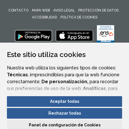
CONTACTO
MAPA WEB
AVISO LEGAL
PROTECCIÓN DE DATOS
ACCESIBILIDAD
POLÍTICA DE COOKIES
ENLACE 
Este sitio utiliza cookies
Nuestra web utiliza los siguientes tipos de cookies:
Técnicas
, imprescindibles para que la web funcione
correctamente;
De personalización,
para recordar
sus preferencias de uso de la web;
Analíticas
, para
mejorar el funcionamiento de la web y sus servicios.
Aceptar todas
Si acepta pulsando el botón
“Aceptar todas”
Rechazar todas
consideramos que acepta su uso. Si pulsa el botón
“Rechazar todas”
o continúa navegando sin realizar
Panel de configuración de Cookies
ninguna acción, se guardarán las cookies técnicas