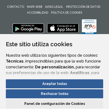
CONTACTO
MAPA WEB
AVISO LEGAL
PROTECCIÓN DE DATOS
ACCESIBILIDAD
POLÍTICA DE COOKIES
ENLACE 
Este sitio utiliza cookies
Nuestra web utiliza los siguientes tipos de cookies:
Técnicas
, imprescindibles para que la web funcione
correctamente;
De personalización,
para recordar
sus preferencias de uso de la web;
Analíticas
, para
mejorar el funcionamiento de la web y sus servicios.
Aceptar todas
Si acepta pulsando el botón
“Aceptar todas”
Rechazar todas
consideramos que acepta su uso. Si pulsa el botón
“Rechazar todas”
o continúa navegando sin realizar
Panel de configuración de Cookies
ninguna acción, se guardarán las cookies técnicas