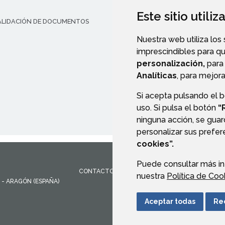
Este sitio utili
ALIDACIÓN DE DOCUMENTOS
TRANSPARENCIA
Nuestra web utiliza los
imprescindibles para q
personalización,
para 
Analíticas
, para mejora
Si acepta pulsando el 
uso. Si pulsa el botón
“
ninguna acción, se guar
personalizar sus prefe
cookies”.
Puede consultar más in
CONTACTO
MAPA WEB
AVISO LEGAL
PROTEC
nuestra
Política de Coo
- ARAGÓN
(ESPAÑA)
Aceptar todas
Re