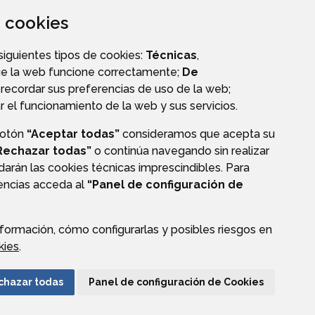
za cookies
DIRECTORIO TELEFÓNICO
 siguientes tipos de cookies:
Técnicas
,
ue la web funcione correctamente;
De
recordar sus preferencias de uso de la web;
r el funcionamiento de la web y sus servicios.
botón
“Aceptar todas”
consideramos que acepta su
Rechazar todas”
o continúa navegando sin realizar
darán las cookies técnicas imprescindibles. Para
rencias acceda al
“Panel de configuración de
formación, cómo configurarlas y posibles riesgos en
CIÓN DE DATOS
ACCESIBILIDAD
POLÍTICA DE COOKIES
kies
.
ENLACE EXTERNO A
chazar todas
Panel de configuración de Cookies