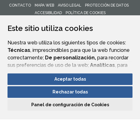
CONTACTO
MAPA WEB
AVISO LEGAL
PROTECCIÓN DE DATOS
ACCESIBILIDAD
POLÍTICA DE COOKIES
ENLACE 
Este sitio utiliza cookies
Nuestra web utiliza los siguientes tipos de cookies:
Técnicas
, imprescindibles para que la web funcione
correctamente;
De personalización,
para recordar
sus preferencias de uso de la web;
Analíticas
, para
mejorar el funcionamiento de la web y sus servicios.
Aceptar todas
Si acepta pulsando el botón
“Aceptar todas”
Rechazar todas
consideramos que acepta su uso. Si pulsa el botón
“Rechazar todas”
o continúa navegando sin realizar
Panel de configuración de Cookies
ninguna acción, se guardarán las cookies técnicas
imprescindibles. Para personalizar sus preferencias
acceda al
“Panel de configuración de cookies”.
Puede consultar más información, cómo