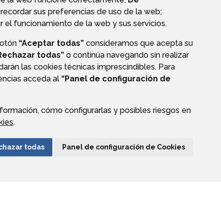
recordar sus preferencias de uso de la web;
r el funcionamiento de la web y sus servicios.
botón
“Aceptar todas”
consideramos que acepta su
Rechazar todas”
o continúa navegando sin realizar
darán las cookies técnicas imprescindibles. Para
rencias acceda al
“Panel de configuración de
formación, cómo configurarlas y posibles riesgos en
CIÓN DE DATOS
ACCESIBILIDAD
POLÍTICA DE COOKIES
kies
.
ENLACE EXTERNO A
chazar todas
Panel de configuración de Cookies