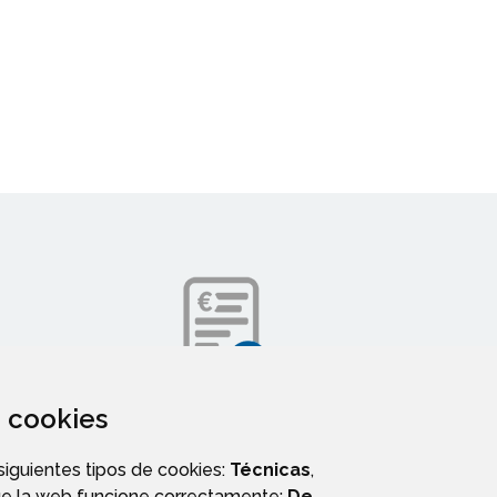
za cookies
DIRECTORIO TELEFÓNICO
 siguientes tipos de cookies:
Técnicas
,
ue la web funcione correctamente;
De