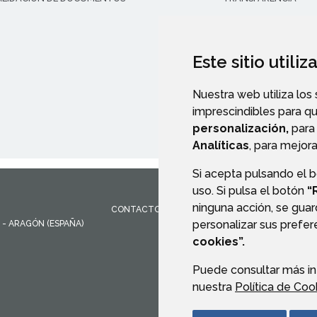
Este sitio utili
Nuestra web utiliza los
imprescindibles para q
personalización,
para 
Analíticas
, para mejora
Si acepta pulsando el 
uso. Si pulsa el botón
“
ninguna acción, se guar
CONTACTO
MAPA WEB
AVISO LEGAL
PROTEC
personalizar sus prefe
- ARAGÓN
(ESPAÑA)
cookies”.
Puede consultar más in
nuestra
Política de Coo