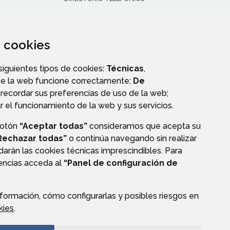
za cookies
 siguientes tipos de cookies:
Técnicas
,
ue la web funcione correctamente;
De
recordar sus preferencias de uso de la web;
r el funcionamiento de la web y sus servicios.
botón
“Aceptar todas”
consideramos que acepta su
Rechazar todas”
o continúa navegando sin realizar
darán las cookies técnicas imprescindibles. Para
CIÓN DE DATOS
ACCESIBILIDAD
POLÍTICA DE COOKIES
rencias acceda al
“Panel de configuración de
ENLACE EXTERNO A
formación, cómo configurarlas y posibles riesgos en
kies
.