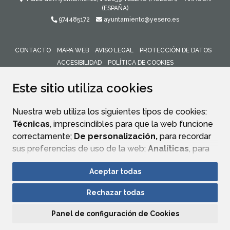
(ESPAÑA)
974485172
ayuntamiento@yesero.es
CONTACTO
MAPA WEB
AVISO LEGAL
PROTECCIÓN DE DATOS
ACCESIBILIDAD
POLÍTICA DE COOKIES
ENLACE 
Este sitio utiliza cookies
Nuestra web utiliza los siguientes tipos de cookies:
Técnicas
, imprescindibles para que la web funcione
correctamente;
De personalización,
para recordar
sus preferencias de uso de la web;
Analíticas
, para
mejorar el funcionamiento de la web y sus servicios.
Aceptar todas
Si acepta pulsando el botón
“Aceptar todas”
Rechazar todas
consideramos que acepta su uso. Si pulsa el botón
“Rechazar todas”
o continúa navegando sin realizar
Panel de configuración de Cookies
ninguna acción, se guardarán las cookies técnicas