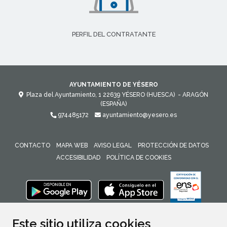
PERFIL DEL CONTRATANTE
AYUNTAMIENTO DE YÉSERO
Plaza del Ayuntamiento, 1
22639
YÉSERO (HUESCA)
- ARAGÓN
(ESPAÑA)
974485172
ayuntamiento@yesero.es
CONTACTO
MAPA WEB
AVISO LEGAL
PROTECCIÓN DE DATOS
ACCESIBILIDAD
POLÍTICA DE COOKIES
ENLACE 
Este sitio utiliza cookies