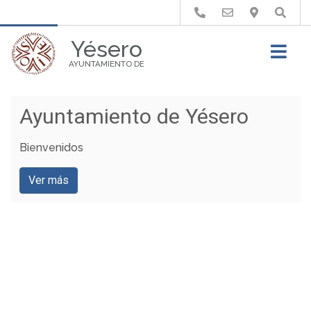
Buscar
Yésero
AYUNTAMIENTO DE
Ayuntamiento de Yésero
Yésero
Casa de la Pez
Bienvenidos
Ver más