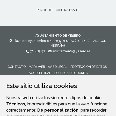
PERFIL DEL CONTRATANTE
AYUNTAMIENTO DE YÉSERO
Plaza del Ayuntamiento, 1
22639
YÉSERO (HUESCA)
- ARAGÓN
(ESPAÑA)
974485172
ayuntamiento@yesero.es
CONTACTO
MAPA WEB
AVISO LEGAL
PROTECCIÓN DE DATOS
ACCESIBILIDAD
POLÍTICA DE COOKIES
ENLACE 
Este sitio utiliza cookies
Nuestra web utiliza los siguientes tipos de cookies:
Técnicas
, imprescindibles para que la web funcione
correctamente;
De personalización,
para recordar