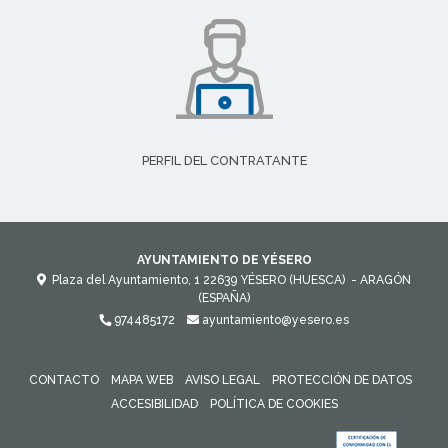
PERFIL DEL CONTRATANTE
AYUNTAMIENTO DE YÉSERO
Plaza del Ayuntamiento, 1
22639
YÉSERO (HUESCA)
- ARAGÓN
(ESPAÑA)
974485172
ayuntamiento@yesero.es
CONTACTO
MAPA WEB
AVISO LEGAL
PROTECCIÓN DE DATOS
ACCESIBILIDAD
POLÍTICA DE COOKIES
ENLACE 