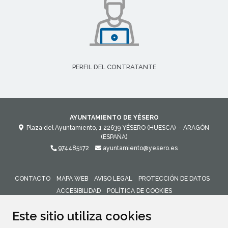
PERFIL DEL CONTRATANTE
AYUNTAMIENTO DE YÉSERO
Plaza del Ayuntamiento, 1
22639
YÉSERO (HUESCA)
- ARAGÓN
(ESPAÑA)
974485172
ayuntamiento@yesero.es
CONTACTO
MAPA WEB
AVISO LEGAL
PROTECCIÓN DE DATOS
ACCESIBILIDAD
POLÍTICA DE COOKIES
ENLACE 
Este sitio utiliza cookies